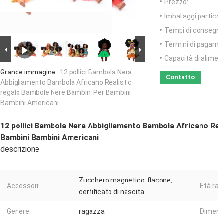
Prezzo:
Imballaggi partico
Tempi di conseg
Termini di pagam
Capacità di alim
Grande immagine :
12 pollici Bambola Nera
Contatto
Abbigliamento Bambola Africano Realistic
regalo Bambole Nere Bambini Per Bambini
Bambini Americani
12 pollici Bambola Nera Abbigliamento Bambola Africano Re
Bambini Bambini Americani
descrizione
Zucchero magnetico, flacone,
Accessori:
Età r
certificato di nascita
Genere:
ragazza
Dimen