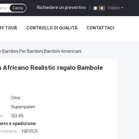
Richiedere un preventivo
|
Italian
Cerca
RY TOUR
CONTROLLO DI QUALITÀ
CONTATTACI
e Bambini Per Bambini Bambini Americani
 Africano Realistic regalo Bambole
Cina
Superqueen
o:
SQ-05
nto e spedizione:
e minimo:
100 PCS