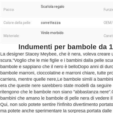
Scatola regalo
Pacco:
Funzi
Colore della pelle:
correttezza
OEM/
Vinile morbido
Materiale:
Carat
Indumenti per bambole da 12
La designer Stacey Meybee, che è nera, voleva creare un
scura."Voglio che le mie figlie e i bambini dalla pelle sc
bambole e sappiano che il nero è belloDopo anni di duro
bambole marroni, cioccolatine e marroni chiare, tutte prog
carriera, mentre quelle nere,Le bambole simili a bambin
era che queste nere sarebbero state modelli da seguire 
ritengono che le bambole non siano "abbastanza nere".C
bambini che amano le bambole di pelle nera di vedere il 
Qui, non solo potete sentire l'infinito divertimento portat
ma potete anche sperimentare la sorpresa portata dall