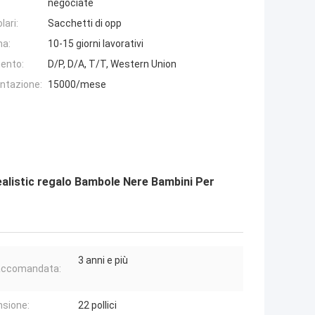
negociate
lari:
Sacchetti di opp
na:
10-15 giorni lavorativi
ento:
D/P, D/A, T/T, Western Union
entazione:
15000/mese
alistic regalo Bambole Nere Bambini Per
3 anni e più
accomandata:
sione:
22 pollici