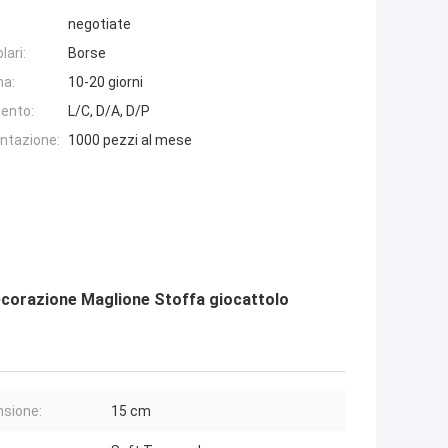
negotiate
lari:
Borse
na:
10-20 giorni
ento:
L/C, D/A, D/P
entazione:
1000 pezzi al mese
ecorazione Maglione Stoffa giocattolo
sione:
15 cm