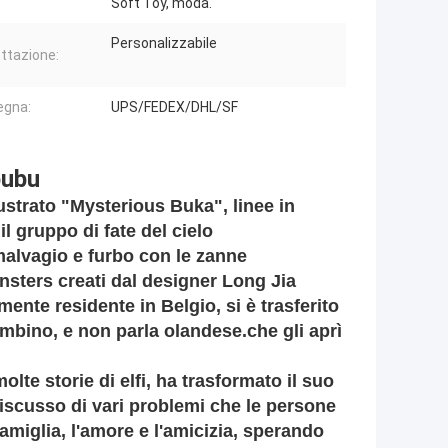
Soft Toy, moda.
Personalizzabile
ttazione:
egna:
UPS/FEDEX/DHL/SF
bubu
lustrato "Mysterious Buka", linee in
l gruppo di fate del cielo
lvagio e furbo con le zanne
nsters creati dal designer Long Jia
ente residente in Belgio, si è trasferito
mbino, e non parla olandese.che gli aprì
te storie di elfi, ha trasformato il suo
discusso di vari problemi che le persone
 famiglia, l'amore e l'amicizia, sperando