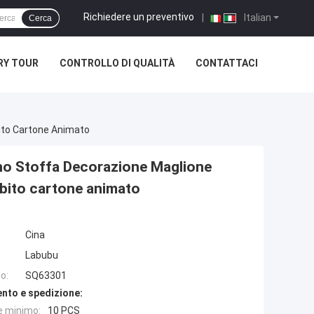
Richiedere un preventivo
|
Italian
Cerca
RY TOUR
CONTROLLO DI QUALITÀ
CONTATTACI
ito Cartone Animato
no Stoffa Decorazione Maglione
Abito cartone animato
Cina
Labubu
o:
SQ63301
nto e spedizione:
e minimo:
10 PCS