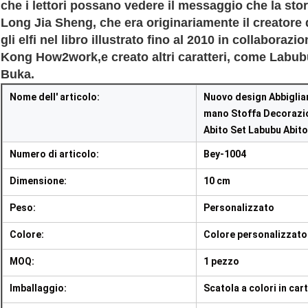
che i lettori possano vedere il messaggio che la stor
Long Jia Sheng, che era originariamente il creatore d
gli elfi nel libro illustrato fino al 2010 in collaboraz
Kong How2work,e creato altri caratteri, come Labubu,
Buka.
Nome dell' articolo:
Nuovo design Abbiglia
mano Stoffa Decorazio
Abito Set Labubu Abit
Numero di articolo:
Bey-1004
Dimensione:
10 cm
Peso:
Personalizzato
Colore:
Colore personalizzato
MOQ:
1 pezzo
Imballaggio:
Scatola a colori in car