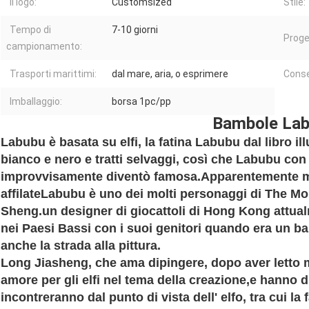
Il logo:
Customsized
Stile:
Tempo di
7-10 giorni
Proge
campionamento:
Trasporti marittimi:
dal mare, aria, o esprimere
Cons
Imballaggio:
borsa 1pc/pp
Bambole La
Labubu è basata su elfi, la fatina Labubu dal libro il
bianco e nero e tratti selvaggi, così che Labubu con i
improvvisamente diventò famosa.Apparentemente ma
affilateLabubu è uno dei molti personaggi di The Mo
Sheng.un designer di giocattoli di Hong Kong attualm
nei Paesi Bassi con i suoi genitori quando era un ba
anche la strada alla pittura.
Long Jiasheng, che ama dipingere, dopo aver letto mol
amore per gli elfi nel tema della creazione,e hanno 
incontreranno dal punto di vista dell' elfo, tra cui la