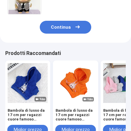
Labubu Abito da cartone animato
Continua
Prodotti Raccomandati
Bambola di lusso da
Bambola di lusso da
Bambola di lus
17 cm per ragazzi
17 cm per ragazzi
17 cm per rag
cuore famoso
cuore famoso
cuore famoso
macaron labubu con
macaron labubu con
macaron labu
viso in vinile solo
viso in vinile solo
viso in vinile s
Miglior prezzo
Miglior prezzo
Miglior pr