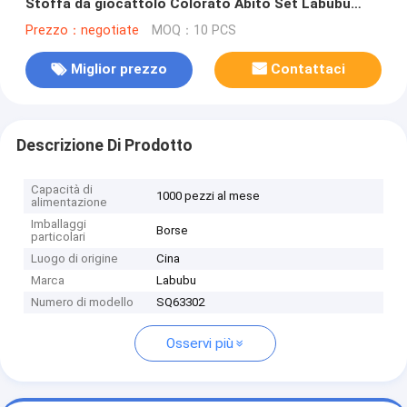
Stoffa da giocattolo Colorato Abito Set Labubu
Abito da cartone animato
Prezzo：negotiate
MOQ：10 PCS
Miglior prezzo
Contattaci
Descrizione Di Prodotto
Capacità di
1000 pezzi al mese
alimentazione
Imballaggi
Borse
particolari
Luogo di origine
Cina
Marca
Labubu
Numero di modello
SQ63302
Osservi più